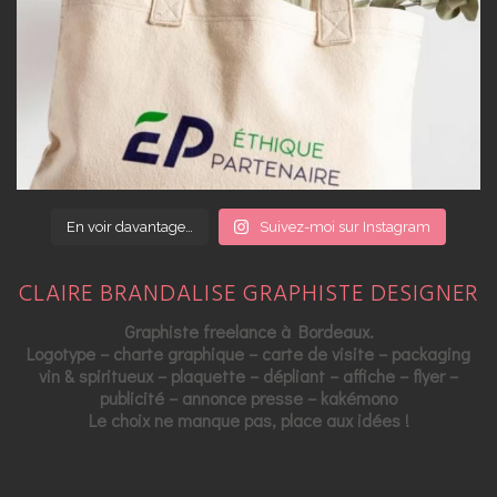
En voir davantage…
Suivez-moi sur Instagram
CLAIRE BRANDALISE GRAPHISTE DESIGNER
Graphiste freelance à Bordeaux.
Logotype – charte graphique – carte de visite – packaging
vin & spiritueux – plaquette – dépliant – affiche – flyer –
publicité – annonce presse – kakémono
Le choix ne manque pas, place aux idées !