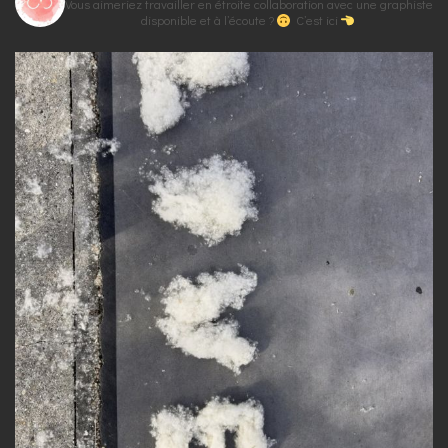
Vous aimeriez travailler en étroite collaboration avec une graphiste
D
disponible et à l’écoute ?
C’est ici
E
L
’
A
R
T
I
C
L
E