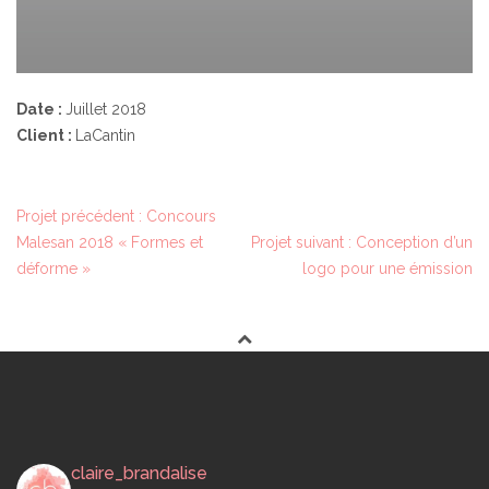
Date :
Juillet 2018
Client :
LaCantin
Projet précédent : Concours
N
Malesan 2018 « Formes et
Projet suivant : Conception d’un
A
déforme »
logo pour une émission
V
I
G
A
T
I
O
claire_brandalise
N