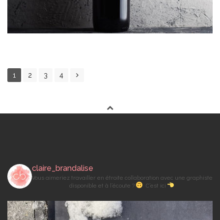
P
1
2
3
4
O
S
T
S
N
A
V
claire_brandalise
I
Vous aimeriez travailler en étroite collaboration avec une graphiste
G
disponible et à l’écoute ?
C’est ici
A
T