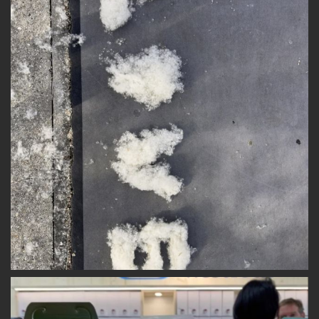
I
O
N