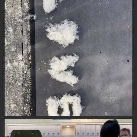
I
O
N