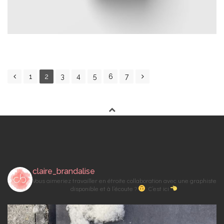
P
1
2
3
4
5
6
7
O
S
T
S
N
A
V
claire_brandalise
I
Vous aimeriez travailler en étroite collaboration avec une graphiste
G
disponible et à l’écoute ?
C’est ici
A
T