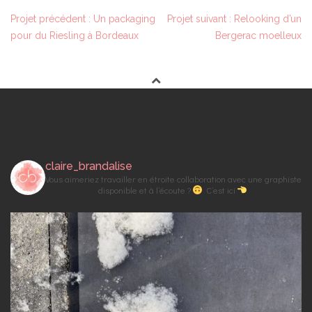
Projet précédent : Un packaging
Projet suivant : Relooking d’un
N
pour du Riesling à Bordeaux
Bergerac moelleux
A
V
I
G
A
T
I
claire_brandalise
O
Vous aimeriez travailler en étroite collaboration avec une graphiste
N
disponible et à l’écoute ?
C’est ici
D
E
L
’
A
R
T