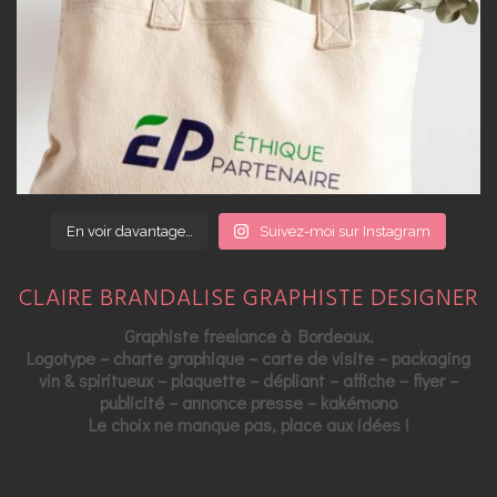
En voir davantage…
Suivez-moi sur Instagram
CLAIRE BRANDALISE GRAPHISTE DESIGNER
Graphiste freelance à Bordeaux.
Logotype – charte graphique – carte de visite – packaging
vin & spiritueux – plaquette – dépliant – affiche – flyer –
publicité – annonce presse – kakémono
Le choix ne manque pas, place aux idées !