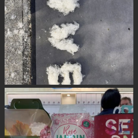
I
C
L
E