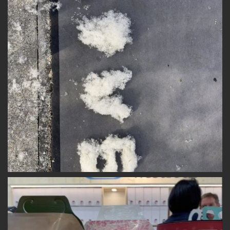
T
I
C
L
E