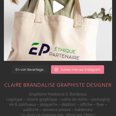
En voir davantage…
Suivez-moi sur Instagram
CLAIRE BRANDALISE GRAPHISTE DESIGNER
Graphiste freelance à Bordeaux.
Logotype – charte graphique – carte de visite – packaging
vin & spiritueux – plaquette – dépliant – affiche – flyer –
publicité – annonce presse – kakémono
Le choix ne manque pas, place aux idées !