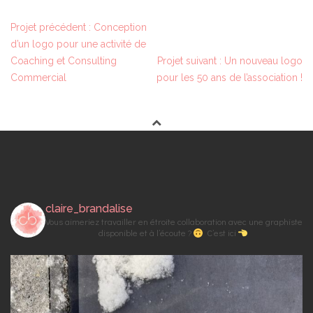
Projet précédent : Conception
N
d’un logo pour une activité de
A
Coaching et Consulting
Projet suivant : Un nouveau logo
V
Commercial
pour les 50 ans de l’association !
I
G
A
T
I
O
N
claire_brandalise
D
Vous aimeriez travailler en étroite collaboration avec une graphiste
E
disponible et à l’écoute ?
C’est ici
L
’
A
R